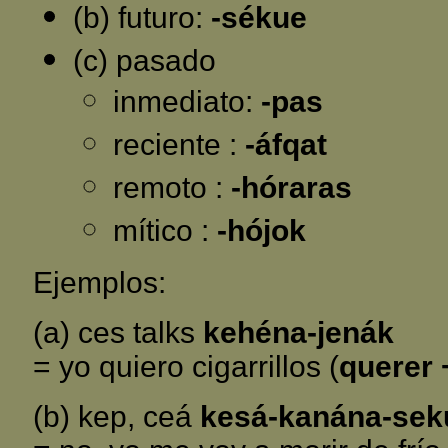
(b) futuro:
-sékue
(c) pasado
inmediato:
-pas
reciente :
-áfqat
remoto :
-hóraras
mítico :
-hójok
Ejemplos:
(a) ces talks
kehéna-jenák
= yo quiero cigarrillos (
querer 
(b) kep, ceá
kesá-kanána-sek