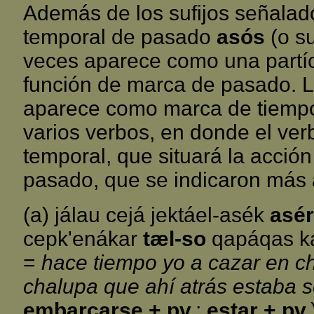
Además de los sufijos señalados
temporal de pasado
asós
(o s
veces aparece como una partí
función de marca de pasado. L
aparece como marca de tiemp
varios verbos, en donde el verb
temporal, que situará la acció
pasado, que se indicaron más a
(a) jálau cejá jektáel-asék
asér
cepk'enákar
tæl-so
qapáqas ká
=
hace tiempo yo a cazar en c
chalupa que ahí atrás estaba s
embarcarse + pv.
;
estar + pv.