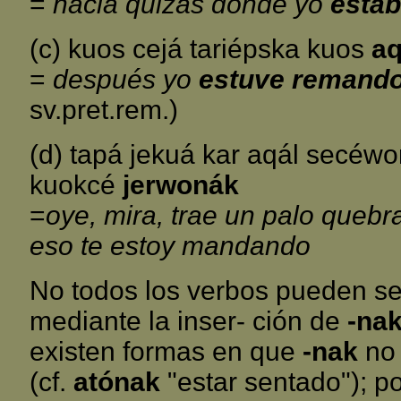
=
hacia quizás dónde yo
estab
(c) kuos cejá tariépska kuos
aq
=
después yo
estuve remand
sv.pret.rem.)
(d) tapá jekuá kar aqál secéwo
kuokcé
jerwonák
=
oye, mira, trae un palo queb
eso te estoy mandando
No todos los verbos pueden se
mediante la inser- ción de
-na
existen formas en que
-nak
no 
(cf.
atónak
"estar sentado"); p