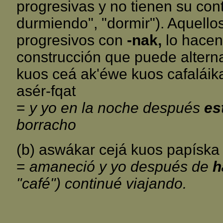
progresivas y no tienen su cont
durmiendo", "dormir"). Aquello
progresivos con
-nak,
lo hacen
construcción que puede alternar
kuos ceá ak'éwe kuos cafaláik
asér-fqat
=
y yo en la noche después
es
borracho
(b) aswákar cejá kuos papísk
=
amaneció y yo después de
h
"café") continué viajando.