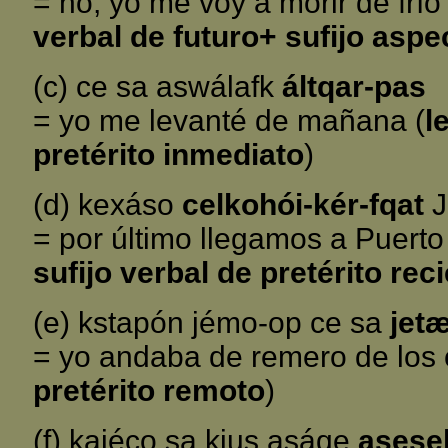
= no, yo me voy a morir de frío
verbal de futuro+ sufijo aspe
(c) ce sa aswálafk
áltqar-pas
= yo me levanté de mañana (
l
pretérito inmediato
)
(d) kexáso
celkohói-kér-fqat
J
= por último llegamos a Puerto
sufijo verbal de pretérito rec
(e) kstapón jémo-op ce sa
jet
= yo andaba de remero de los c
pretérito remoto
)
(f) kajéco sa kius asáqe
asese