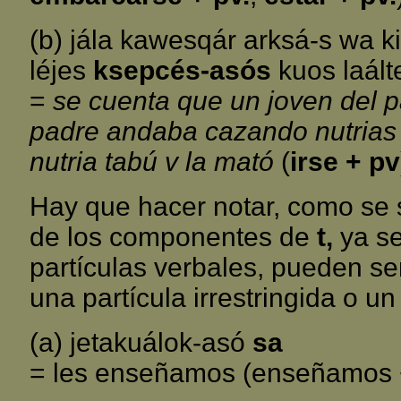
(b) jála kawesqár arksá-s wa k
léjes
ksepcés-asós
kuos laált
=
se cuenta que un joven del 
padre andaba cazando nutrias 
nutria tabú v la mató
(
irse + pv
Hay que hacer notar, como se 
de los componentes de
t,
ya se
partículas verbales, pueden se
una partícula irrestringida o un 
(a) jetakuálok-asó
sa
= les enseñamos (enseñamos + 