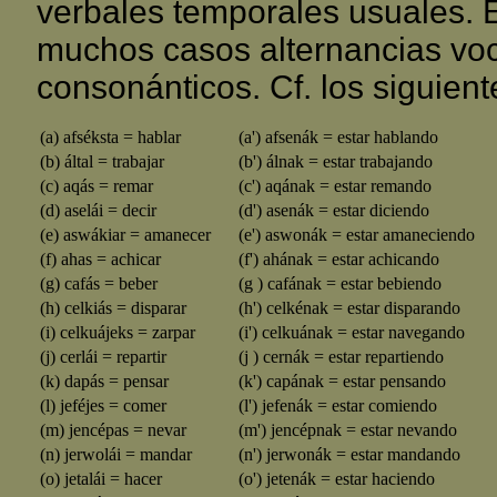
verbales temporales usuales. E
muchos casos alternancias voc
consonánticos. Cf. los siguien
(a) afséksta = hablar
(a') afsenák = estar hablando
(b) által = trabajar
(b') álnak = estar trabajando
(c) aqás = remar
(c') aqának = estar remando
(d) aselái = decir
(d') asenák = estar diciendo
(e) aswákiar = amanecer
(e') aswonák = estar amaneciendo
(f) ahas = achicar
(f') ahának = estar achicando
(g) cafás = beber
(g ) cafának = estar bebiendo
(h) celkiás = disparar
(h') celkénak = estar disparando
(i) celkuájeks = zarpar
(i') celkuának = estar navegando
(j) cerlái = repartir
(j ) cernák = estar repartiendo
(k) dapás = pensar
(k') capának = estar pensando
(l) jeféjes = comer
(l') jefenák = estar comiendo
(m) jencépas = nevar
(m') jencépnak = estar nevando
(n) jerwolái = mandar
(n') jerwonák = estar mandando
(o) jetalái = hacer
(o') jetenák = estar haciendo