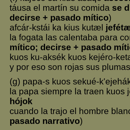
táusa el martín su comida
se d
decirse + pasado mítico
)
afcár-kstái ka kius kutæl
jefét
la fogata las calentaba para co
mítico; decirse + pasado mít
kuos ku-aksék kuos kejéro-ket
y por eso son rojas sus pluma
(g) papa-s kuos sekué-k'ejehák
la papa siempre la traen kuos
hójok
cuando la trajo el hombre blanc
pasado narrativo
)