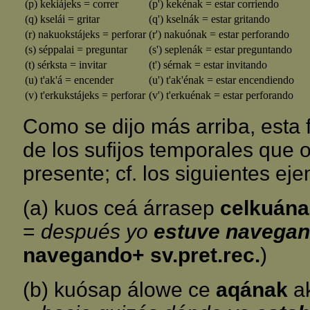
(p) kekiájeks = correr
(p') kekénak = estar corriendo
(q) kselái = gritar
(q') kselnák = estar gritando
(r) nakuokstájeks = perforar
(r') nakuónak = estar perforando
(s) séppalai = preguntar
(s') seplenák = estar preguntando
(t) sérksta = invitar
(t') sérnak = estar invitando
(u) t'ak'á = encender
(u') t'ak'énak = estar encendiendo
(v) t'erkukstájeks = perforar
(v') t'erkuénak = estar perforando
Como se dijo más arriba, esta
de los sufijos temporales que 
presente; cf. los siguientes ej
(a) kuos ceá árrasep
celkuána
=
después yo
estuve navega
navegando+ sv.pret.rec.
)
(b) kuósap álowe ce
aqának
ak