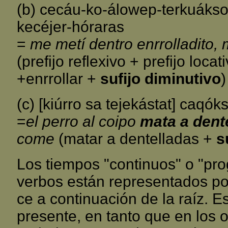
(b) cecáu-ko-álowep-terkuáks
kecéjer-hóraras
=
me metí dentro enrrolladito, 
(prefijo reflexivo + prefijo loc
+enrrollar +
sufijo diminutivo
)
(c) [kiúrro sa tejekástat] caqók
=
el perro al coipo
mata a dente
come
(matar a dentelladas +
s
Los tiempos "continuos" o "pr
verbos están representados por
ce a continuación de la raíz. E
presente, en tanto que en los o