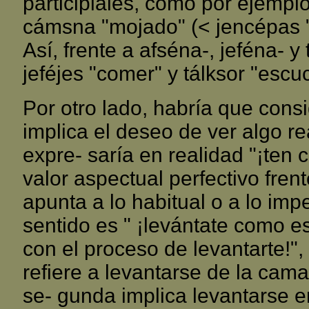
participiales, como por ejempl
cámsna "mojado" (< jencépas "n
Así, frente a afséna-, jeféna- y
jeféjes "comer" y tálksor "escu
Por otro lado, habría que con
implica el deseo de ver algo re
expre- saría en realidad "¡ten 
valor aspectual perfectivo fren
apunta a lo habitual o a lo impe
sentido es " ¡levántate como es
con el proceso de levantarte!"
refiere a levantarse de la cam
se- gunda implica levantarse e