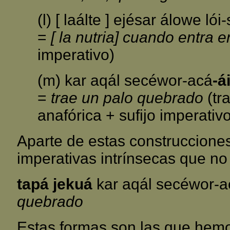
(l) [ laálte ] ejésar álowe ló
=
[ la nutria] cuando entra 
imperativo)
(m) kar aqál secéwor-acá
-á
=
trae un palo quebrado
(tra
anafórica + sufijo imperativo
Aparte de estas construcciones
imperativas intrínsecas que no l
tapá jekuá
kar aqál secéwor-a
quebrado
Estas formas son las que hem