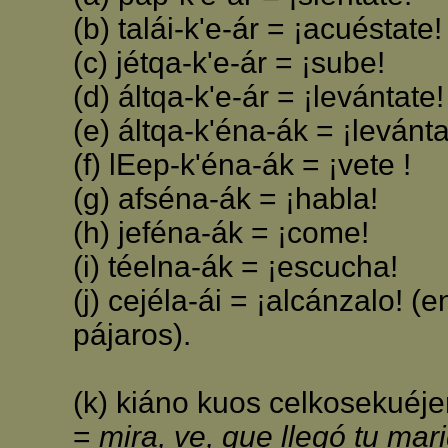
(b) talái-k'e-ár = ¡acuéstate!
(c) jétqa-k'e-ár = ¡sube!
(d) áltqa-k'e-ár = ¡levántate!
(e) áltqa-k'éna-ák = ¡levánta
(f) lEep-k'éna-ák = ¡vete !
(g) afséna-ák = ¡habla!
(h) jeféna-ák = ¡come!
(i) téelna-ák = ¡escucha!
(j) cejéla-ái = ¡alcánzalo! (
pájaros).
(k) kiáno kuos celkosekuéj
=
mira, ve, que llegó tu mar