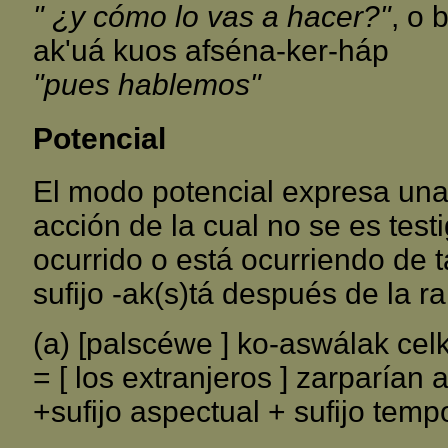
" ¿y cómo lo vas a hacer?"
, o 
ak'uá kuos afséna-ker-háp
"pues hablemos"
Potencial
El modo potencial expresa una
acción de la cual no se es tes
ocurrido o está ocurriendo de 
sufijo -ak(s)tá después de la r
(a) [palscéwe ] ko-aswálak cel
= [ los extranjeros ] zarparían a
+sufijo aspectual + sufijo tempo