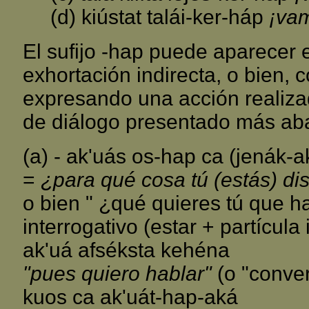
(d) kiústat talái-ker-háp
¡vam
El sufijo -hap puede aparecer
exhortación indirecta, o bien, c
expresando una acción realiza
de diálogo presentado más abaj
(a) - ak'uás os-hap ca (jenák-a
=
¿para qué cosa tú (estás) di
o bien " ¿qué quieres tú que 
interrogativo (estar + partícula 
ak'uá afséksta kehéna
"pues quiero hablar"
(o "conver
kuos ca ak'uát-hap-aká