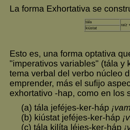
La forma Exhortativa se constr
tála
raíz
+
kiústat
Esto es, una forma optativa que
"imperativos variables" (tála y 
tema verbal del verbo núcleo d
emprender, más el sufijo aspect
exhortativo -hap, como en los 
(a) tála jeféjes-ker-háp
¡vam
(b) kiústat jeféjes-ker-háp
¡
(c) tála kilíta léjes-ker-háp
¡