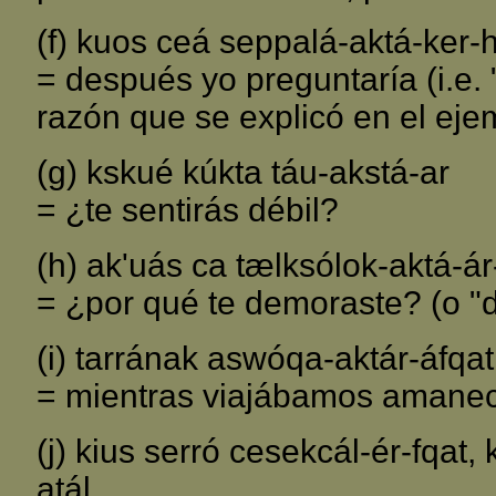
(f) kuos ceá seppalá-aktá-ker-
= después yo preguntaría (i.e.
razón que se explicó en el ejem
(g) kskué kúkta táu-akstá-ar
= ¿te sentirás débil?
(h) ak'uás ca tælksólok-aktá-á
= ¿por qué te demoraste? (o "
(i) tarrának aswóqa-aktár-áfqat
= mientras viajábamos amanec
(j) kius serró cesekcál-ér-fqat,
atál