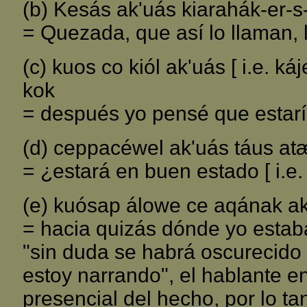
(b) Kesás ak'uás kiarahák-er-s
= Quezada, que así lo llaman, l
(c) kuos co kiól ak'uás [ i.e. k
kok
= después yo pensé que estaría a
(d) ceppacéwel ak'uás táus atæl-
= ¿estará en buen estado [ i.e. 
(e) kuósap álowe ce aqának ak
= hacia quizás dónde yo estab
"sin duda se habrá oscurecido 
estoy narrando", el hablante e
presencial del hecho, por lo tan