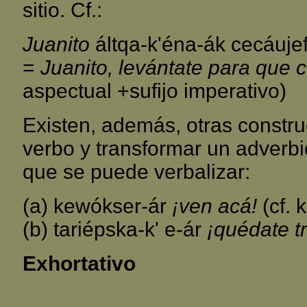
sitio. Cf.:
Juanito
áltqa-k'éna-ák cecáuje
=
Juanito, levántate para que
aspectual +sufijo imperativo)
Existen, además, otras constru
verbo y transformar un adverbio
que se puede verbalizar:
(a) kewókser-ár
¡ven acá!
(cf. 
(b) tariépska-k' e-ár
¡quédate tr
Exhortativo