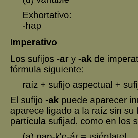
Exhortativo:
-hap
Imperativo
Los sufijos
-ar
y
-ak
de imperat
fórmula siguiente:
raíz + sufijo aspectual + suf
El sufijo
-ak
puede aparecer inm
aparece ligado a la raíz sin su
partícula sufijad, como en los 
(a) pap-k'e-ár = ¡siéntate!