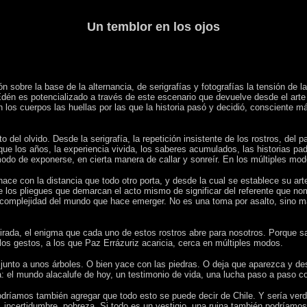
Un temblor en los ojos
 sobre la base de la alternancia, de serigrafías y fotografías la tensión de la
dén es potencializado a través de este escenario que devuelve desde el arte 
los cuerpos las huellas por las que la historia pasó y decidió, consciente m
 del olvido. Desde la serigrafía, la repetición insistente de los rostros, del 
 que los años, la experiencia vivida, los saberes acumulados, las historias pa
odo de exponerse, en cierta manera de callar y sonreír. En los múltiples mod
lo hace con la distancia que todo otro porta, y desde la cual se establece su ar
e los pliegues que demarcan el acto mismo de significar del referente que no
la complejidad del mundo que hace emerger. No es una toma por asalto, sino m
irada, el enigma que cada uno de estos rostros abre para nosotros. Porque s
los gestos, a los que Paz Errázuriz acaricia, cerca en múltiples modos.
a junto a unos árboles. O bien yace con las piedras. O deja que aparezca y de
a: el mundo alacalufe de hoy, un testimonio de vida, una lucha paso a paso co
íamos también agregar que todo esto se puede decir de Chile. Y sería verdad 
, incertidumbre, pobreza. Si todo es un vestigio, una ruina también podríamos