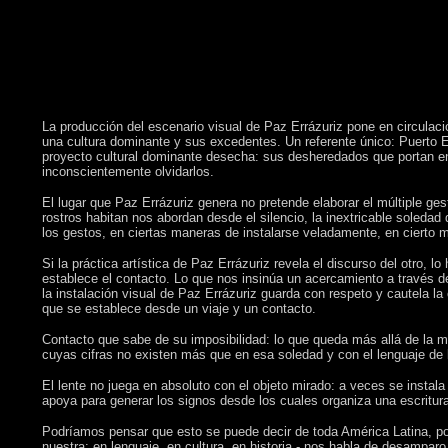
La producción del escenario visual de Paz Errázuriz pone en circulación
una cultura dominante y sus excedentes. Un referente único: Puerto E
proyecto cultural dominante desecha: sus desheredados que portan en 
inconscientemente olvidarlos.
El lugar que Paz Errázuriz genera no pretende elaborar el múltiple gesto
rostros habitan nos abordan desde el silencio, la inextricable soledad
los gestos, en ciertas maneras de instalarse veladamente, en cierto m
Si la práctica artística de Paz Errázuriz revela el discurso del otro, 
establece el contacto. Lo que nos insinúa un acercamiento a través d
la instalación visual de Paz Errázuriz guarda con respeto y cautela 
que se establece desde un viaje y un contacto.
Contacto que sabe de su imposibilidad: lo que queda más allá de la m
cuyas cifras no existen más que en esa soledad y con el lenguaje de 
El lente no juega en absoluto con el objeto mirado: a veces se instal
apoya para generar los signos desde los cuales organiza una escritur
Podríamos pensar que esto se puede decir de toda América Latina, podr
nuestra: en lenguaje, en cultura, en historia - nos habla de desamparo