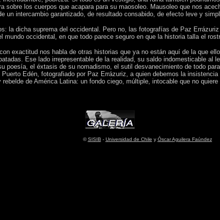
ra sobre los cuerpos que acapara para su maosoleo. Mausoleo que nos acecha
 de un intercambio garantizado, de resultado consabido, de efecto leve y simpl
 la dicha suprema del occidental. Pero no, las fotografías de Paz Errázuriz 
 el mundo occidental, en que todo parece seguro en que la historia talla el rost
con exactitud nos habla de otras historias que ya no están aquí de la que ello
tadas. Ese lado irrepresentable de la realidad, su saldo indomesticable al len
su poesía, el éxtasis de su nomadismo, el sutil desvanecimiento de todo parad
s Puerto Edén, fotografiado por Paz Errázuriz, a quien debemos la insistencia l
 y rebelde de América Latina: un fondo ciego, múltiple, intocable que no quier
©
SISIB
-
Universidad de Chile
y
Óscar Aguilera Faúndez