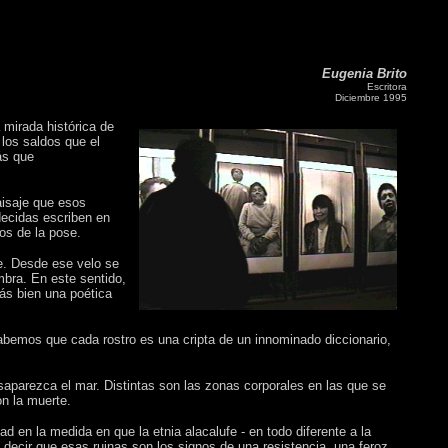
Eugenia Brito
Escritora
Diciembre 1995
 mirada histórica de
los saldos que el
ás que
paisaje que esos
decidas escriben en
os de la pose.
te. Desde ese velo se
mbra. En este sentido,
ás bien una poética
abemos que cada rostro es una cripta de un innominado diccionario,
saparezca el mar. Distintas son las zonas corporales en las que se
n la muerte.
en la medida en que la etnia alacalufe - en todo diferente a la
 decir que esas ruinas son los signos de una resistencia, una feroz