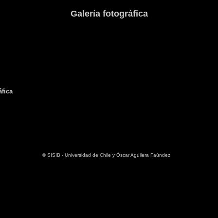
Galería fotográfica
áfica
©
SISIB
-
Universidad de Chile
y
Óscar Aguilera Faúndez