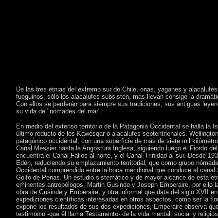
De las tres etnias del extremo sur de Chile, onas, yaganes y alacalufe
fueguinos, sólo los alacalufes subsisten, mas llevan consigo la dramáti
Con ellos se perderán para siempre sus tradiciones, sus antiguas leye
su vida de "nómades del mar".
En medio del extenso territorio de la Patagonia Occidental se halla la Is
último reducto de los Kawésqar o alacalufes septentrionales. Wellington 
patagónico occidental, con una superficie de más de siete mil kilómetro
Canal Messier hasta la Angostura Inglesa, siguiendo luego el Fiordo del
encuentra el Canal Fallos al norte, y el Canal Trinidad al sur. Desde 1
Edén, reduciendo su emplazamiento territorial, que como grupo nómada s
Occidental comprendido entre la boca meridional que conduce al canal S
Golfo de Penas. Un estudio sistemático y de mayor alcance de esta etn
eminentes antropólogos, Martin Gusinde y Joseph Emperaire, por ello la 
obra de Gusinde y Emperaire, y otra informal que data del siglo XVII e
expediciones científicas interesadas en otros aspectos, como ser la flor
expone los resultados de sus dos expediciones, Emperaire observa que 
testimonio -que él llama Testamento- de la vida mental, social y religio