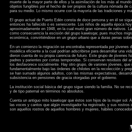
muerte de la mayor parte de ellos y la asimilación de los más al mundo 
objetos fungibles por el hecho de ser propios de la cultura nómada de c
para su medio. Lo mismo ocurre con la mayoría de las tradiciones y man
El grupo actual de Puerto Edén consta de doce persona y en él se sigue
entonces ha fallecido o es senescente. Los niños de aquella época hoy
aproximadamente en 1948, en la cual murió gran número de nativos. Las 
como consecuencia la escisión del grupo kawésqar, pues muchos migrar
económica, convirtiéndose en un grupo urbano que a duras penas sobre
En un comienzo la migración se encontraba representada por jóvenes d
modélica eficiente a la cual podrían adscribirse para desarrollar una v
dieron cuenta de su propia carencia de futuro. Este grupo de jóvenes h
padres y parientes por cortas temporodas. Si conservan residuos del a
los desfavorece socialmente. Hay otro grupo, de varones jóvenes, que no
fundamentalmente bajo las órdenes de chilotes en la recolección y prep
se han sumado algunos adultos, con las mismas expectativas, desarrol
subsistencia en pensiones de gracia otorgadas por el gobierno.
La institución social básica del grupo sigue siendo la familia. No se r
y de tipo paternal en términos no absolutos.
Cuenta un antiguo mito kawésqar que éstos son hijos de la mujer sol. A
las voces y cantos que algún investigador ha registrado, y sus rostros
son aquellos rostros de aquellos hombres y mujeres, hábiles conocedore