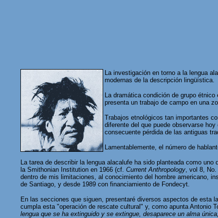
La investigación en torno a la lengua a
modernas de la descripción lingüística.
La dramática condición de grupo étnico 
presenta un trabajo de campo en una zo
Trabajos etnológicos tan importantes co
diferente del que puede observarse hoy d
consecuente pérdida de las antiguas trad
Lamentablemente, el número de hablant
La tarea de describir la lengua alacalufe ha sido planteada como uno 
la Smithonian Institution en 1966 (cf.
Current Anthropology
, vol 8, No
dentro de mis limitaciones, al conocimiento del hombre americano, insp
de Santiago, y desde 1989 con financiamiento de Fondecyt.
En las secciones que siguen, presentaré diversos aspectos de esta lab
cumpla esta "operación de rescate cultural" y, como apunta Antonio Tov
lengua que se ha extinguido y se extingue, desaparece un alma única,