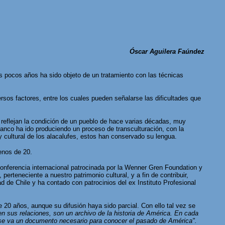
Óscar Aguilera Faúndez
os pocos años ha sido objeto de un tratamiento con las técnicas
sos factores, entre los cuales pueden señalarse las dificultades que
 reflejan la condición de un pueblo de hace varias décadas, muy
blanco ha ido produciendo un proceso de transculturación, con la
y cultural de los alacalufes, estos han conservado su lengua.
enos de 20.
conferencia internacional patrocinada por la Wenner Gren Foundation y
erteneciente a nuestro patrimonio cultural, y a fin de contribuir,
d de Chile y ha contado con patrocinios del ex Instituto Profesional
 20 años, aunque su difusión haya sido parcial. Con ello tal vez se
n sus relaciones, son un archivo de la historia de América. En cada
la se va un documento necesario para conocer el pasado de América".