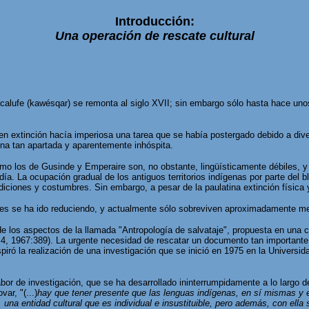
Introducción:
Una operación de rescate cultural
lacalufe (kawésqar) se remonta al siglo XVII; sin embargo sólo hasta hace un
en extinción hacía imperiosa una tarea que se había postergado debido a diver
na tan apartada y aparentemente inhóspita.
mo los de Gusinde y Emperaire son, no obstante, lingüísticamente débiles, y
ía. La ocupación gradual de los antiguos territorios indígenas por parte del 
iciones y costumbres. Sin embargo, a pesar de la paulatina extinción física 
es se ha ido reduciendo, y actualmente sólo sobreviven aproximadamente m
de los aspectos de la llamada "Antropología de salvataje", propuesta en una 
. 4, 1967:389). La urgente necesidad de rescatar un documento tan importante, p
iró la realización de una investigación que se inició en 1975 en la Universida
or de investigación, que se ha desarrollado ininterrumpidamente a lo largo de
ar, "(...)
hay que tener presente que las lenguas indígenas, en sí mismas y e
 una entidad cultural que es individual e insustituible, pero además, con el