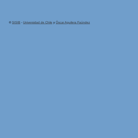
©
SISIB
-
Universidad de Chile
y
Óscar Aguilera Faúndez