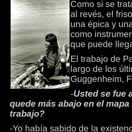
Como si se trat
al revés, el fri
una épica y una
como instrument
que puede llega
El trabajo de P
largo de los úl
Guggenheim, Ful
-
Usted se fue 
quede más abajo en el mapa 
trabajo?
-Yo había sabido de la existenc